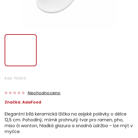
Kód:
T0003
Neohodnoceno
Značka:
AsiaFood
Elegantní bílá keramická lžička na asijské polévky o délce
12,5 cm. Pohodlný, mírně prohnutý tvar pro ramen, pho,
miso či wonton, hladká glazura a snadná údržba – lze mýt v
myčce.