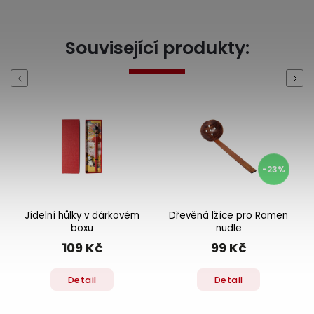
Související produkty:
Previous
Next
-23%
Jídelní hůlky v dárkovém
Dřevěná lžíce pro Ramen
boxu
nudle
109 Kč
99 Kč
Detail
Detail