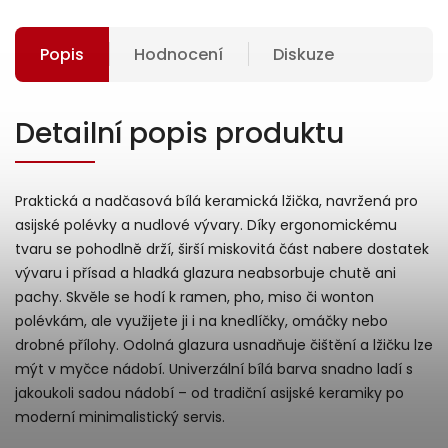
Popis
Hodnocení
Diskuze
Detailní popis produktu
Praktická a nadčasová bílá keramická lžička, navržená pro
asijské polévky a nudlové vývary. Díky ergonomickému
tvaru se pohodlně drží, širší miskovitá část nabere dostatek
vývaru i přísad a hladká glazura neabsorbuje chutě ani
pachy. Skvěle se hodí k ramen, pho, miso či wonton
polévkám, ale využijete ji i na knedlíčky, omáčky nebo
drobné přílohy. Odolná glazura usnadňuje čištění a lžičku lze
mýt v myčce nádobí. Univerzální bílá barva snadno ladí s
jakoukoli sadou nádobí – od tradiční asijské keramiky po
moderní minimalistický servis.