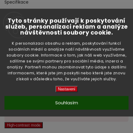
Specifikace
Materiál: glazovaná keramika
Tyto stránky používají k poskytování
Délka: 12,5 cm
služeb, personalizaci reklam a analýze
Barva: bílá
návštěvnosti soubory cookie.
Údržba: vhodná do myčky nádobí
Využití: ramen, pho, miso, wonton, knedlíčky, přílohy
K personalizaci obsahu a reklam, poskytování funkcí
sociálních médií a analýze naší návštěvnosti využíváme
soubory cookie. Informace o tom, jak náš web využíváme,
sdílíme se svými partnery pro sociální média, inzerci a
analýzy. Partneři mohou zkombinovat tyto údaje s dalšími
Doplňkové parametry
informacemi, které jste jim poskytli nebo které jste znovu
získali v důsledku toho, že využíváte jejich služby.
Nastavení
Kategorie
:
Hůlky a lžičky
Souhlasím
Hmotnost
:
0.04 kg
High-contrast mode