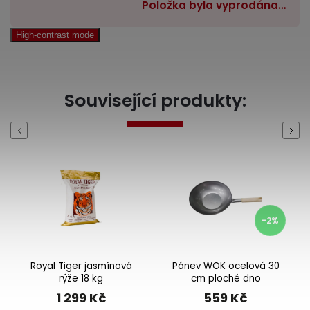
Položka byla vyprodána…
High-contrast mode
Související produkty:
Previous
Next
-2%
Royal Tiger jasmínová
Pánev WOK ocelová 30
rýže 18 kg
cm ploché dno
1 299 Kč
559 Kč