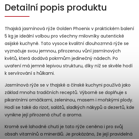
Detailní popis produktu
Thajská jasmínová rýže Golden Phoenix v praktickém balení
5 kg je ideální volbou pro všechny milovníky autentické
asijské kuchyně. Tato vysoce kvalitní dlouhozrnná rýže se
vyznačuje svou jemnou, přirozenou vůní jasmínových
květů, která dodává pokrmům jedinečný nádech. Po
uvaření má jemně lepivou strukturu, díky níž se skvěle hodí
k servírování s hůlkami.
Jasmínová rýže se v thajské a čínské kuchyni používá jako
základ mnoha tradičních receptů. Výborně se doplňuje s
pikantními omáčkami, zeleninou, masem i mořskými plody.
Hodí se také do rizot, salátů, sladkých nákypů a dezertů, kde
vynikne její přirozená chuť a aroma.
Kromě své lahodné chuti je tato rýže ceněna i pro svůj
obsah vitamínů a minerálů. Je prokázáno, že její pravidelná