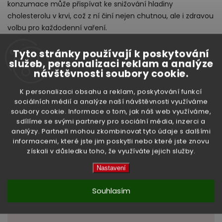
konzumace může přispívat ke snižování hladiny
cholesterolu v krvi, což z ní činí nejen chutnou, ale i zdravou
volbu pro každodenní vaření.
Složení:
jasmínová rýže
Tyto stránky používají k poskytování
služeb, personalizaci reklam a analýze
Hmotnost:
5 kg
návštěvnosti soubory cookie.
Země původu:
Thajsko
K personalizaci obsahu a reklam, poskytování funkcí
sociálních médií a analýze naší návštěvnosti využíváme
Doplňkové parametry
soubory cookie. Informace o tom, jak náš web využíváme,
sdílíme se svými partnery pro sociální média, inzerci a
analýzy. Partneři mohou zkombinovat tyto údaje s dalšími
informacemi, které jste jim poskytli nebo které jste znovu
získali v důsledku toho, že využíváte jejich služby.
Kategorie
:
Rýže
Nastavení
Hmotnost
:
5.05 kg
Souhlasím
EAN
:
8858306005982