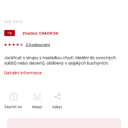
Kód:
11979
Tip
Značka:
CHAOKOH
2 hodnocení
Jackfruit v sirupu s nasládlou chutí. Ideální do ovocných
salátů nebo dezertů, oblíbený v asijských kuchyních.
Detailní informace
Zeptat se
Hlídat
Sdílet