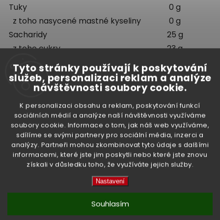
Tuky
0 g
z toho nasycené mastné kyseliny
0 g
Sacharidy
25 g
z toho cukry
23 g
Bílkoviny
0,6 g
Tyto stránky používají k poskytování
Sůl
0,02 g
služeb, personalizaci reklam a analýze
návštěvnosti soubory cookie.
K personalizaci obsahu a reklam, poskytování funkcí
Hmotnost:
565 g, po odkapání 230 g
sociálních médií a analýze naší návštěvnosti využíváme
soubory cookie. Informace o tom, jak náš web využíváme,
Země původu:
Thajsko
sdílíme se svými partnery pro sociální média, inzerci a
analýzy. Partneři mohou zkombinovat tyto údaje s dalšími
informacemi, které jste jim poskytli nebo které jste znovu
Doplňkové parametry
získali v důsledku toho, že využíváte jejich služby.
Nastavení
Souhlasím
Kategorie
:
Ovoce