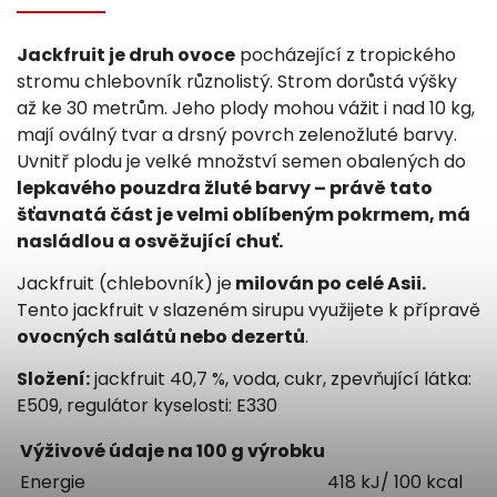
Jackfruit je druh ovoce
pocházející z tropického
stromu chlebovník různolistý. Strom dorůstá výšky
až ke 30 metrům. Jeho plody mohou vážit i nad 10 kg,
mají oválný tvar a drsný povrch zelenožluté barvy.
Uvnitř plodu je velké množství semen obalených do
lepkavého pouzdra žluté barvy – právě tato
šťavnatá část je velmi oblíbeným pokrmem, má
nasládlou a osvěžující chuť.
Jackfruit (chlebovník) je
milován po celé Asii.
Tento jackfruit v slazeném sirupu využijete k přípravě
ovocných salátů nebo dezertů
.
Složení:
jackfruit 40,7 %, voda, cukr, zpevňující látka:
E509, regulátor kyselosti: E330
Výživové údaje na 100 g výrobku
Energie
418 kJ/ 100 kcal