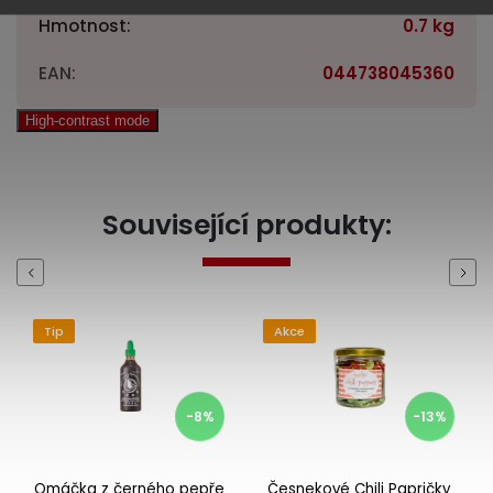
Hmotnost
:
0.7 kg
EAN
:
044738045360
High-contrast mode
Související produkty:
Previous
Next
Tip
Akce
-8%
-13%
Omáčka z černého pepře
Česnekové Chili Papričky