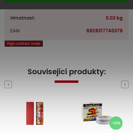
Kategorie
:
Vařečky a naběračky
Hmotnost
:
0.03 kg
EAN
:
6928317740379
High-contrast mode
Související produkty:
Previous
Next
-10%