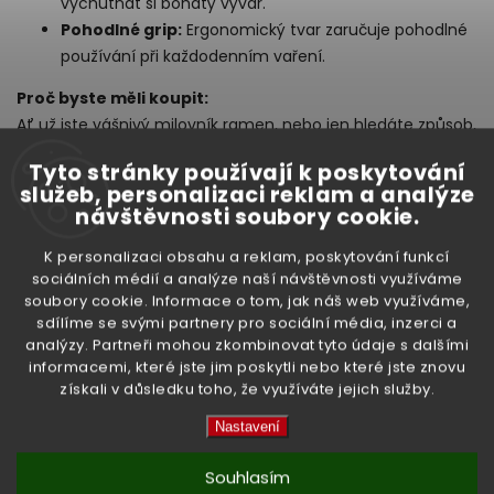
vychutnat si bohatý vývar.
Pohodlné grip:
Ergonomický tvar zaručuje pohodlné
používání při každodenním vaření.
Proč byste měli koupit:
Ať už jste vášnivý milovník ramen, nebo jen hledáte způsob,
jak vylepšit své kuchyňské náčiní, tato lžíce je nezbytným
Tyto stránky používají k poskytování
doplňkem pro každého fanouška ramen! S jeho praktickým
služeb, personalizaci reklam a analýze
designem a komfortním použitím si užijete každé sousto.
návštěvnosti soubory cookie.
Země původu:
Čína
K personalizaci obsahu a reklam, poskytování funkcí
Značka:
Golden Turtle
sociálních médií a analýze naší návštěvnosti využíváme
soubory cookie. Informace o tom, jak náš web využíváme,
sdílíme se svými partnery pro sociální média, inzerci a
analýzy. Partneři mohou zkombinovat tyto údaje s dalšími
informacemi, které jste jim poskytli nebo které jste znovu
získali v důsledku toho, že využíváte jejich služby.
Doplňkové parametry
Nastavení
Souhlasím