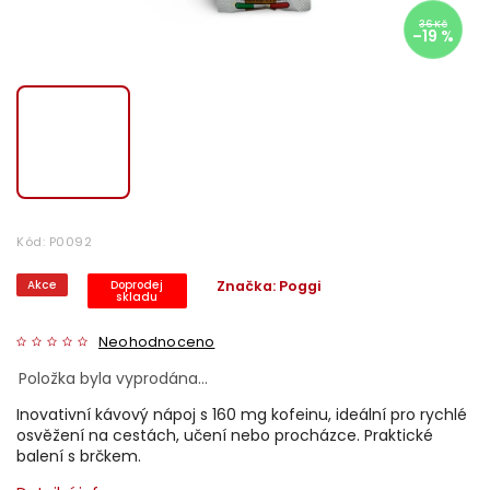
36 Kč
–19 %
Kód:
P0092
Akce
Doprodej
Značka:
Poggi
skladu
Neohodnoceno
Položka byla vyprodána…
Inovativní kávový nápoj s 160 mg kofeinu, ideální pro rychlé
osvěžení na cestách, učení nebo procházce. Praktické
balení s brčkem.