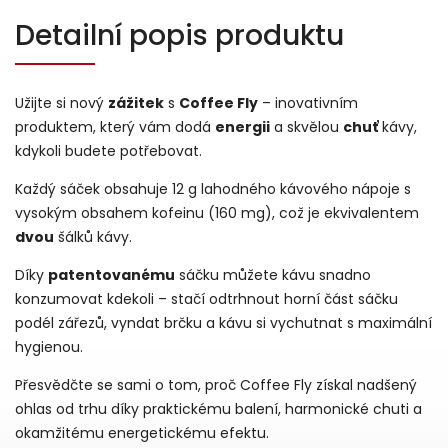
Detailní popis produktu
Užijte si nový
zážitek
s
Coffee Fly
– inovativním
produktem, který vám dodá
energii
a skvělou
chuť
kávy,
kdykoli budete potřebovat.
Každý sáček obsahuje 12 g lahodného kávového nápoje s
vysokým obsahem kofeinu (160 mg), což je ekvivalentem
dvou
šálků kávy.
Díky
patentovanému
sáčku můžete kávu snadno
konzumovat kdekoli – stačí odtrhnout horní část sáčku
podél zářezů, vyndat brčku a kávu si vychutnat s maximální
hygienou.
Přesvědčte se sami o tom, proč Coffee Fly získal nadšený
ohlas od trhu díky praktickému balení, harmonické chuti a
okamžitému energetickému efektu.