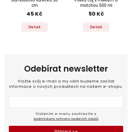
Bambusová vařečka 30
Pokka čaj s mlékem a
cm
matchou 500 ml
45 Kč
50 Kč
Detail
Detail
Odebírat newsletter
Vložte svůj e-mail a my vám budeme zasílat
informace o nových produktech na našem e-shopu.
Vložením e-mailu souhlasíte s
podmínkami ochrany osobních údajů
Přihlásit se