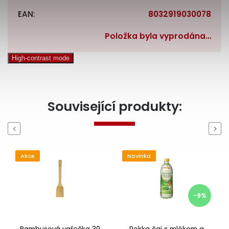
EAN
:
8032919030078
Položka byla vyprodána…
High-contrast mode
Související produkty:
Previous
Next
Akce
Novinka
-9%