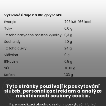
Výživové údaje na 100 g výrobku
Energie
703 kJ/ 166 kcal
Tuky
0,6 g
z toho nasycené mastné kyseliny
0,3 g
Sacharidy
40 g
z toho cukry
24 g
Vláknina
0 g
Bílkoviny
0,5 g
Sůl
<0.01 g
Kofein
1.33 g
Tyto stránky používají k poskytování
služeb, personalizaci reklam a analýze
Složení:
Voda, sacharóza, glukózový sirup, maltodextrin,
návštěvnosti soubory cookie.
modifikovaný škrob, kávový koncentrát, bezvodý kofein,
K personalizaci obsahu a reklam, poskytování funkcí
konzervační látky: sorban draselný, benzoan sodný,