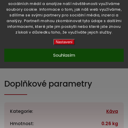
sociálních médií a analýze naší návštěvnosti využíváme
aromata.
soubory cookie. Informace o tom, jak náš web využíváme,
sdílíme se svými partnery pro sociální média, inzerci a
Upozornění:
Vysoký obsah kofeinu. Nedoporučuje se pro
analýzy. Partneři mohou zkombinovat tyto údaje s dalšími
děti a těhotné a kojící ženy.
informacemi, které jste jim poskytli nebo které jste znovu
získali v důsledku toho, že využíváte jejich služby.
Konzumujte s mírou.
Nastavení
Hmotnost:
12 g
Souhlasím
Země původu:
Itálie
Doplňkové parametry
Kategorie
:
Káva
Hmotnost
:
0.26 kg