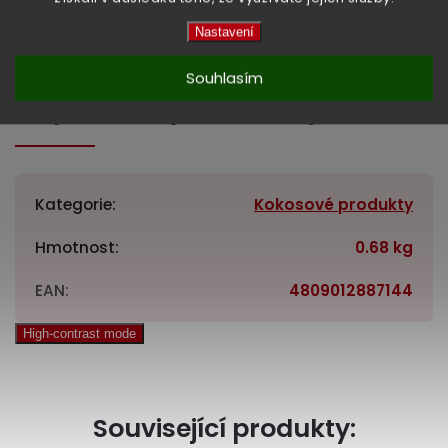
Nastavení
Souhlasím
Doplňkové parametry
Kategorie
:
Kokosové produkty
Hmotnost
:
0.68 kg
EAN
:
4809012887144
High-contrast mode
Související produkty: