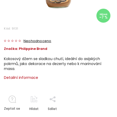
189 Kč
–7 %
Kód:
9131
Neohodnoceno
Značka:
Philippine Brand
Kokosový džem se sladkou chutí, ideální do asijských
pokrmů, jako dekorace na dezerty nebo k marinování
masa.
Detailní informace
Zeptat se
Hlídat
Sdílet