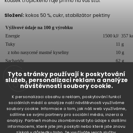
kousek tropického ráje přímo na váš stůl.
Složení:
kokos 50 %, cukr, stabilizátor pektiny
Výživové údaje na 100 g výrobku
Energie
1500 kJ/ 357 kc
Tuky
11 g
z toho nasycené mastné kyseliny
10 g
Sacharidy
62 g
z toho cukry
43 g
Tyto stránky používají k poskytování
Vláknina
0 g
služeb, personalizaci reklam a analýze
návštěvnosti soubory cookie.
Bílkoviny
2,3 g
Sůl
0,25 g
K personalizaci obsahu a reklam, poskytování funkcí
sociálních médií a analýze naší návštěvnosti využíváme
soubory cookie. Informace o tom, jak náš web využíváme,
sdílíme se svými partnery pro sociální média, inzerci a
Objem:
450 g
analýzy. Partneři mohou zkombinovat tyto údaje s dalšími
informacemi, které jste jim poskytli nebo které jste znovu
Země původu
: Filipíny
získali v důsledku toho, že využíváte jejich služby.