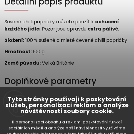
Detailní popis produktu
Sušené chilli papričky můžete použít k
ochucení
každého jídla
. Pozor jsou opravdu
extra pálivé
.
Složení:
100 % sušené a mleté čevené chilli papričky
Hmotnost:
100 g
Země původu:
Velká Británie
Doplňkové parametry
Tyto stránky používají k poskytování
služeb, personalizaci reklam a analýze
Kategorie
:
Koření
návštěvnosti soubory cookie.
K personalizaci obsahu a reklam, poskytování funkcí
Hmotnost
:
0.11 kg
sociálních médií a analýze naší návštěvnosti využíváme
soubory cookie. Informace o tom, jak náš web využíváme,