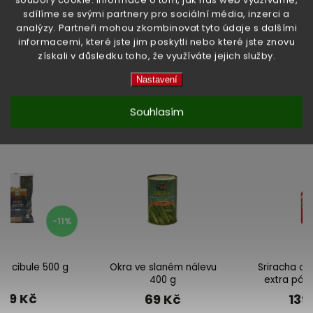
EAN
:
5017689010355
sdílíme se svými partnery pro sociální média, inzerci a
analýzy. Partneři mohou zkombinovat tyto údaje s dalšími
High-contrast mode
informacemi, které jste jim poskytli nebo které jste znovu
získali v důsledku toho, že využíváte jejich služby.
Nastavení
Související produkty:
Souhlasím
Previous
Next
Okra ve slaném nálevu
Sriracha chilli omáčka
400 g
extra pálivá 455 ml
69 Kč
139 Kč