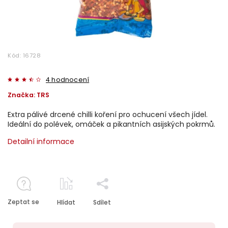
Kód:
16728
4 hodnocení
Značka:
TRS
Extra pálivé drcené chilli koření pro ochucení všech jídel.
Ideální do polévek, omáček a pikantních asijských pokrmů.
Detailní informace
Zeptat se
Hlídat
Sdílet