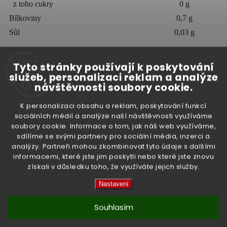
z toho cukry
0 g
Bílkoviny
0,7 g
Sůl
0,03 g
Tyto stránky používají k poskytování
Hmotnost:
565 g, po odkapání 300 g
služeb, personalizaci reklam a analýze
návštěvnosti soubory cookie.
Země původu:
Thajsko
K personalizaci obsahu a reklam, poskytování funkcí
sociálních médií a analýze naší návštěvnosti využíváme
soubory cookie. Informace o tom, jak náš web využíváme,
Doplňkové parametry
sdílíme se svými partnery pro sociální média, inzerci a
analýzy. Partneři mohou zkombinovat tyto údaje s dalšími
informacemi, které jste jim poskytli nebo které jste znovu
získali v důsledku toho, že využíváte jejich služby.
Nastavení
Kategorie
:
Potraviny
Souhlasím
Hmotnost
:
0.66 kg