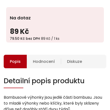
Na dotaz
89 Kč
79.50 Kč bez DPH
89 Kč / 1 ks
Popis
Hodnocení
Diskuze
Detailní popis produktu
Bambusové výhonky jsou jedlé části bambusu. Jsou
to mladé výhonky nebo klíčky, které byly sklizeny
dříve než dosáhly stáří dvou týdnů.