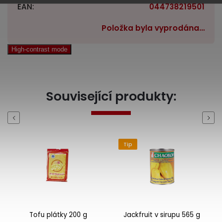
EAN
:
044738219501
Položka byla vyprodána…
High-contrast mode
Související produkty:
Previous
Next
Tip
Tofu plátky 200 g
Jackfruit v sirupu 565 g