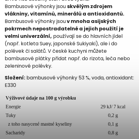
Bambusové výhonky jsou
skvělým zdrojem
vlákniny, vitamínů, minerálů a antioxidantů.
Bambusové výhonky jsou
v mnoha asijských
pokrmech nepostradatelné a jejich použití je
velmi univerzální,
používají se do hlavních jídel
(např. kotleta Suey, japonské Sukiyaki), ale i do
polévek či salátů. V české kuchyni můžete
bambusové plátky přidat např. do rizota, leča nebo
zeleninové polévky.
Složení:
bambusové výhonky 53 %, voda, antioxidant:
E330
Výživové údaje na 100 g výrobku
Energie
29 kJ/ 7 kcal
Tuky
0,2 g
z toho nasycené mastné kyseliny
0,1 g
Sacharidy
0,8 g