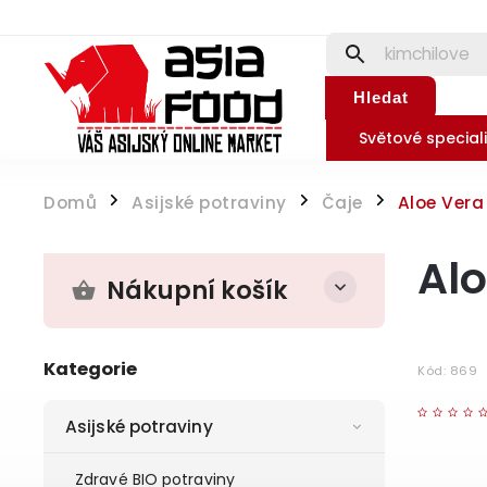
Hledat
Světové speciali
Domů
Asijské potraviny
Čaje
Aloe Vera
/
/
/
Alo
Nákupní košík
Kategorie
Kód:
869
Asijské potraviny
Zdravé BIO potraviny