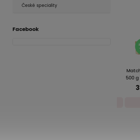
České speciality
Facebook
Aloe Vera
Match
Tea 500 g
500 g 
Hu 
209 Kč
3
Detail