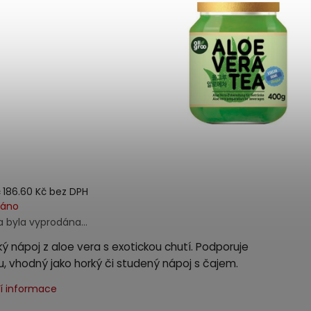
č
186.60 Kč bez DPH
dáno
a byla vyprodána…
ký nápoj z aloe vera s exotickou chutí. Podporuje
u, vhodný jako horký či studený nápoj s čajem.
ní informace