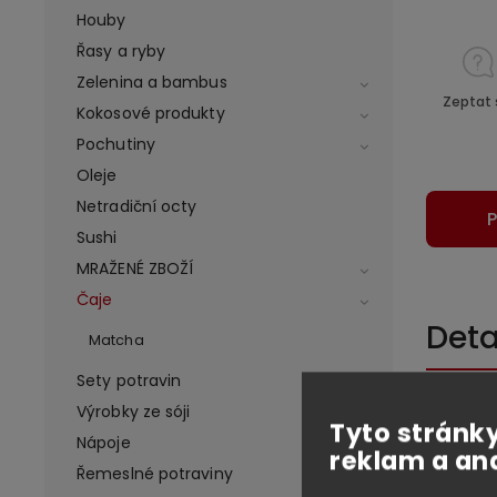
Houby
Řasy a ryby
Zelenina a bambus
Zeptat 
Kokosové produkty
Pochutiny
Oleje
Netradiční octy
P
Sushi
MRAŽENÉ ZBOŽÍ
Čaje
Deta
Matcha
Sety potravin
Exotick
Výrobky ze sóji
Tyto stránky
unikátn
Nápoje
reklam a an
lahodný 
Řemeslné potraviny
Ideální 