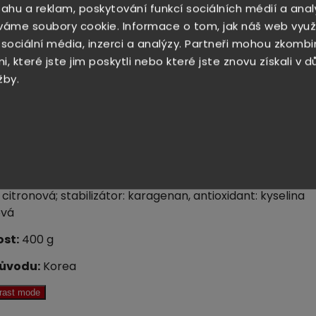
sahu a reklam, poskytování funkcí sociálních médií a anal
m stravy, který napomáhá posílení a zlepšení celkové
váme soubory cookie. Informace o tom, jak náš web využ
těla. Možnosti jeho využití jsou mnohostranné a záleží
 sociální média, inzerci a analýzy. Partneři mohou zkombi
 Vaší fantazii.
, které jste jim poskytli nebo které jste znovu získali v 
přidáním 2-3 lžiček do šálku
horké
vody získáte lahodný
žby.
ý nápoj. V kombinaci se
studenou
vodou zase získáte
cí a kyselý nápoj pro horké letní dny.
nikající chuť v kombinaci s tradičním černým čajem je
nepřekonatelná.
:
Aloe Vera 50%, cukr, fruktóza, voda, regulátor kyselosti:
 citronová; stabilizátor: karagenan,
antioxidant: kyselina
ová
st:
400 g
ůvodu:
Korea
trast mode