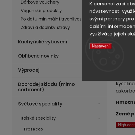
Dárkové vouchery
K personalizaci ob
doplňke
Veganské produkty
návštěvnosti využí
kondice 
svými partnery pro
Po datu minimální trvanlivosti
pouze na
dalšími informacemi
Zdraví a doplňky stravy
Pouhým 
využíváte jejich slu
a hřejiv
Kuchyňské vybavení
osvěžují
Nastavení
Oblíbené novinky
Jeho vy
prostě 
Výprodej
Složení
kyselina
Doprodej skladu (mimo
sortiment)
askorb
Hmotno
Světové speciality
Země p
Italské speciality
High-con
Prosecco