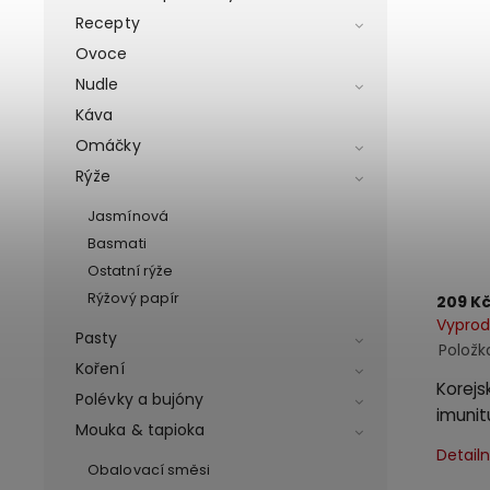
Recepty
Ovoce
Nudle
Káva
Omáčky
Rýže
Jasmínová
Basmati
Ostatní rýže
Rýžový papír
209 K
Vypro
Pasty
Položk
Koření
Korejs
Polévky a bujóny
imunit
Mouka & tapioka
Detail
Obalovací směsi