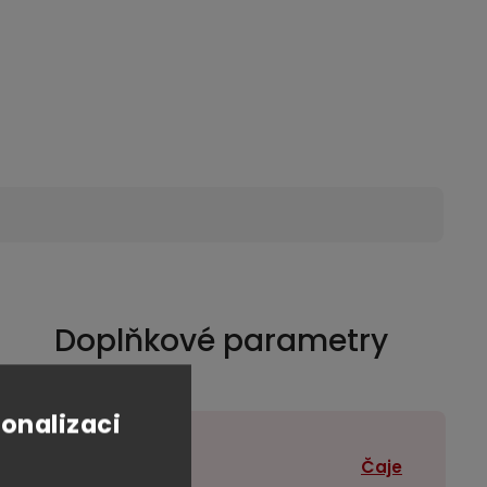
Doplňkové parametry
sonalizaci
Kategorie
:
Čaje