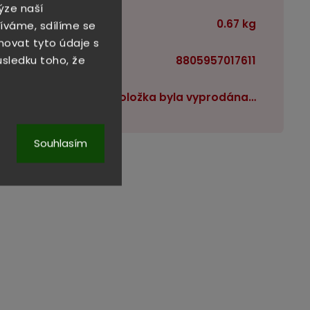
ýze naší
Hmotnost
:
0.67 kg
íváme, sdílíme se
novat tyto údaje s
důsledku toho, že
EAN
:
8805957017611
Položka byla vyprodána…
Souhlasím