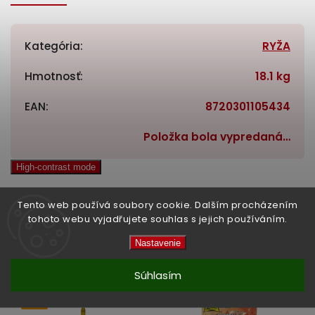
Kategória
:
RYŽA
Hmotnosť
:
18.1 kg
EAN
:
8720301105434
Položka bola vypredaná…
High-contrast mode
Tento web používá soubory cookie. Dalším procházením
tohoto webu vyjadřujete souhlas s jejich používáním.
Související produkty:
Nastavenie
Previous
Next
Súhlasím
Tip