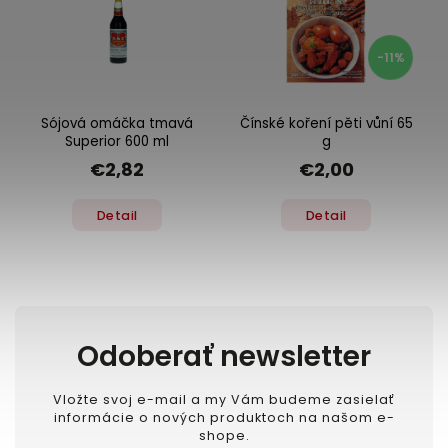
-11%
Sójová omáčka tmavá
Čínské koření pěti vůní 65
Superior 600 ml
g
€2,82
€2,00
Detail
Detail
Odoberať newsletter
Vložte svoj e-mail a my Vám budeme zasielať
informácie o nových produktoch na našom e-
shope.