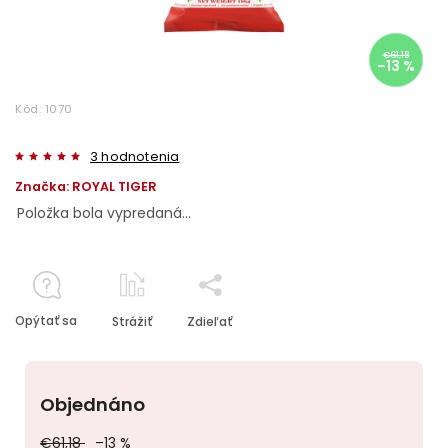
€61,18
–13 %
Kód:
1070
3 hodnotenia
Značka:
ROYAL TIGER
Položka bola vypredaná…
Opýtať sa
Strážiť
Zdieľať
Objednáno
€61,18
–13 %