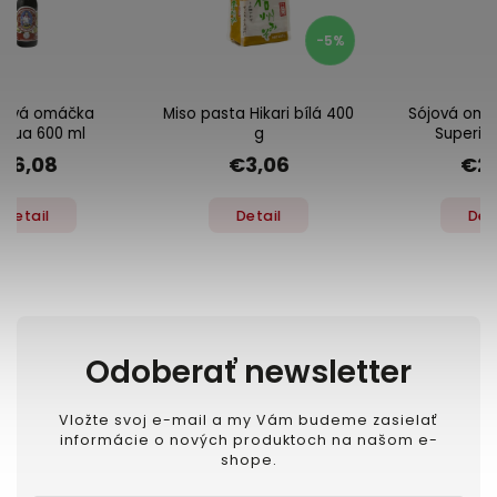
-5%
-8%
Miso pasta Hikari bílá 400
Sójová omáčka světlá
g
Superior 610 ml
€3,06
€2,82
Detail
Detail
Odoberať newsletter
Vložte svoj e-mail a my Vám budeme zasielať
informácie o nových produktoch na našom e-
shope.