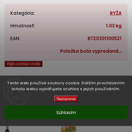
Kategória
:
RYŽA
Hmotnosť
:
1.03 kg
EAN
:
8720301100521
Položka bola vypredaná…
High-contrast mode
Tento web používá soubory cookie. Dalším procházením
tohoto webu vyjadřujete souhlas s jejich používáním.
Související produkty:
Nastavenie
Previous
Next
Súhlasím