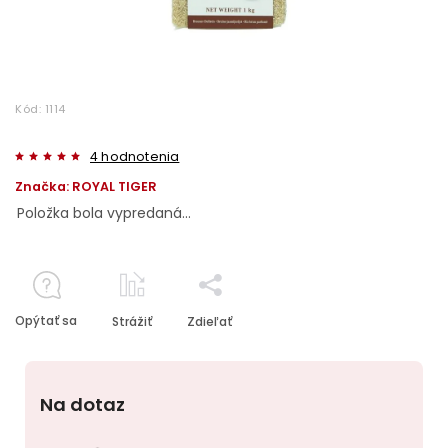
Kód:
1114
4 hodnotenia
Značka:
ROYAL TIGER
Položka bola vypredaná…
Opýtať sa
Strážiť
Zdieľať
Na dotaz