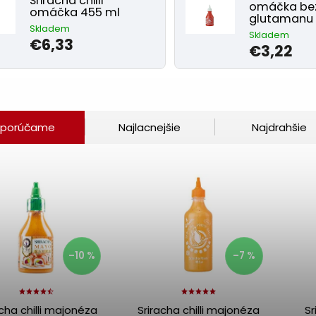
Sriracha chilli
omáčka be
omáčka 455 ml
glutamanu 
Skladem
Skladem
€6,33
€3,22
porúčame
Najlacnejšie
Najdrahšie
–10 %
–7 %
acha chilli majonéza
Sriracha chilli majonéza
Sr