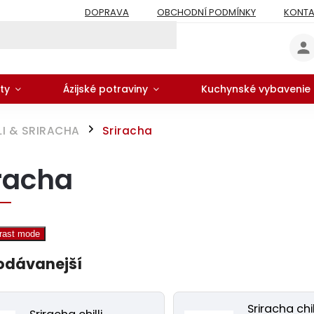
DOPRAVA
OBCHODNÍ PODMÍNKY
KONTA
ty
Ázijské potraviny
Kuchynské vybavenie
LI & SRIRACHA
Sriracha
/
racha
trast mode
odávanejší
Sriracha chil