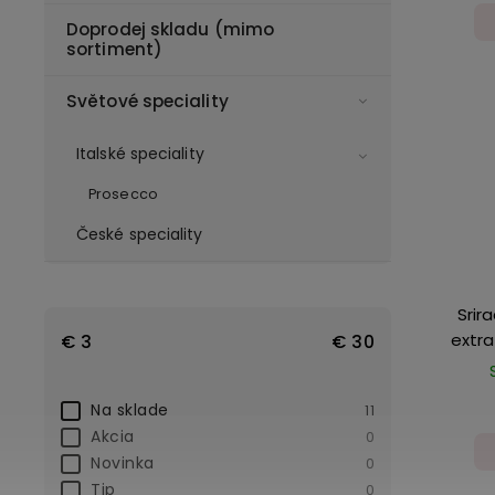
Doprodej skladu (mimo
sortiment)
Světové speciality
Italské speciality
Prosecco
České speciality
Srir
extra
€
3
€
30
Na sklade
11
Akcia
0
Novinka
0
Tip
0