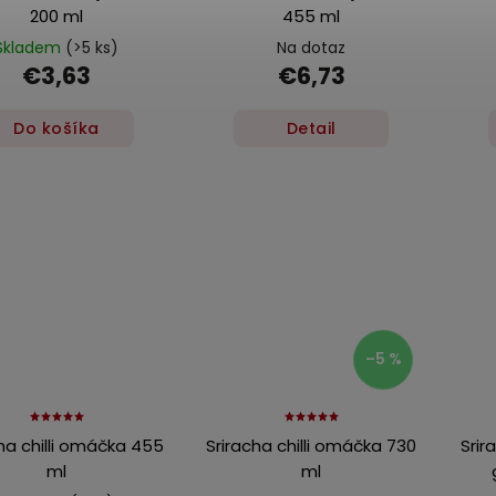
200 ml
455 ml
Skladem
(>5 ks)
Na dotaz
€3,63
€6,73
Do košíka
Detail
–5 %
ha chilli omáčka 455
Sriracha chilli omáčka 730
Srir
ml
ml