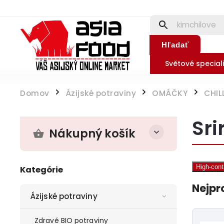
Hľadať
Světové speciali
Domov
Ázijské potraviny
OMÁČKY
CHIL
/
/
/
Sri
Nákupný košík
High-con
Kategórie
Nejpr
Ázijské potraviny
Zdravé BIO potraviny