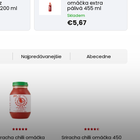
z
omáčka extra
200 ml
pálivá 455 ml
Skladem
€5,67
Najpredávanejšie
Abecedne
iracha chilli omáčka
Sriracha chilli omáčka 450