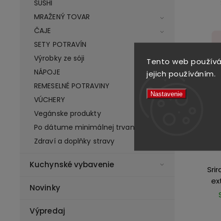
SUSHI
MRAŽENÝ TOVAR
ČAJE
SETY POTRAVÍN
Výrobky ze sóji
Tento web používá
NÁPOJE
jejich používáním.
REMESELNÉ POTRAVINY
Nastavenie
VÚCHERY
Vegánske produkty
Po dátume minimálnej trvanlivosti
Zdraví a doplňky stravy
Kuchynské vybavenie
Sri
ex
Novinky
Výpredaj