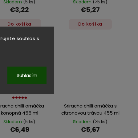
Skladem
(5 ks)
Skladem
(>5 ks)
€3,22
€5,27
Do košíka
Do košíka
řujete souhlas s
Súhlasím
iracha chilli omáčka
Sriracha chilli omáčka s
konopná 455 ml
citronovou trávou 455 ml
Skladem
(5 ks)
Skladem
(>5 ks)
€6,49
€5,67