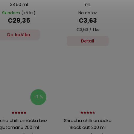
3450 ml
ml
Skladem
(>5 ks)
Na dotaz
€29,35
€3,63
€3,63 / 1 ks
Do košíka
Detail
–7 %
acha chilli omáčka bez
Sriracha chilli omáčka
glutamanu 200 ml
Black out 200 ml