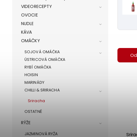
VIDEORECEPTY
OVOCIE
NUDLE
KÁVA
OMÁČKY
SOJOVÁ OMÁČKA
Od
ÚSTRICOVÁ OMÁČKA
RYBÍ OMÁČKA
HOISIN
MARINÁDY
CHILLI & SRIRACHA
Sriracha
OSTATNÉ
RÝŽE
Srir
JAZMINOVÁ RYŽA