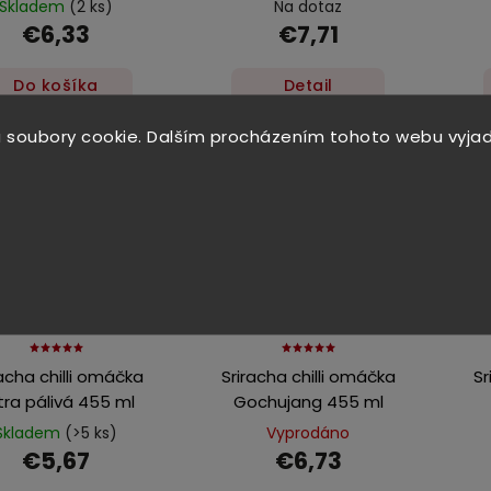
Skladem
(2 ks)
Na dotaz
€6,33
€7,71
Do košíka
Detail
 soubory cookie. Dalším procházením tohoto webu vyjad
racha chilli omáčka
Sriracha chilli omáčka
Sr
tra pálivá 455 ml
Gochujang 455 ml
Skladem
(>5 ks)
Vyprodáno
€5,67
€6,73