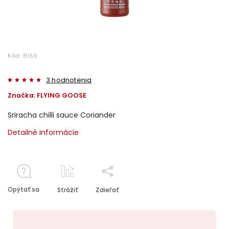
Kód:
8159
3 hodnotenia
Značka:
FLYING GOOSE
Sriracha chilli sauce Coriander
Detailné informácie
Opýtať sa
Strážiť
Zdieľať