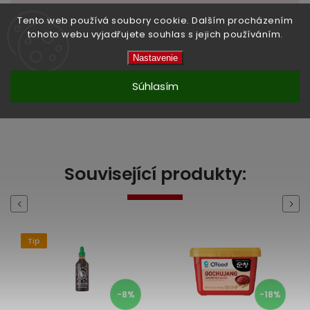
Kategória
:
OMÁČKY
Tento web používá soubory cookie. Dalším procházením
tohoto webu vyjadřujete souhlas s jejich používáním.
Hmotnosť
:
0.57 kg
Nastavenie
EAN
:
8853662056241
Súhlasím
High-contrast mode
Související produkty:
Previous
Next
Tip
-8%
-18%