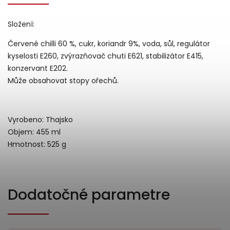
Složení:
Červené chilli 60 %, cukr, koriandr 9%, voda, sůl, regulátor
kyselosti E260, zvýrazňovač chuti E621, stabilizátor E415,
konzervant E202.
Může obsahovat stopy ořechů.
Vyrobeno: Thajsko
Objem: 455 ml
Hmotnost: 525 g
Dodatočné parametre