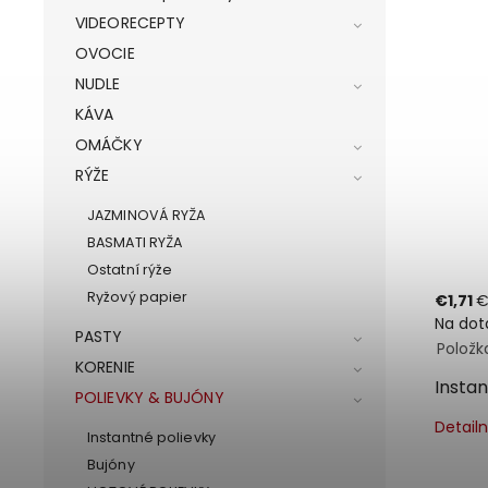
VIDEORECEPTY
OVOCIE
NUDLE
KÁVA
OMÁČKY
RÝŽE
JAZMINOVÁ RYŽA
BASMATI RYŽA
Ostatní rýže
Ryžový papier
€1,71
€
Na dot
PASTY
Položk
KORENIE
Instan
POLIEVKY & BUJÓNY
Detail
Instantné polievky
Bujóny