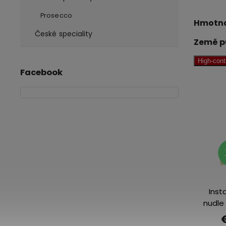
Prosecco
Hmotno
České speciality
Země p
High-con
Facebook
€1,84
-8%
Instantní
Inst
nudle Soba
nudle
Teriyaki 110 g
€1,84