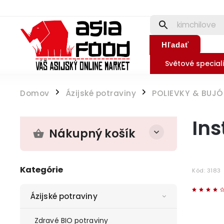
Hľadať
Světové speciali
Domov
Ázijské potraviny
POLIEVKY & BUJ
/
/
Ins
Nákupný košík
Kategórie
Kód:
3183
Ázijské potraviny
Zdravé BIO potraviny