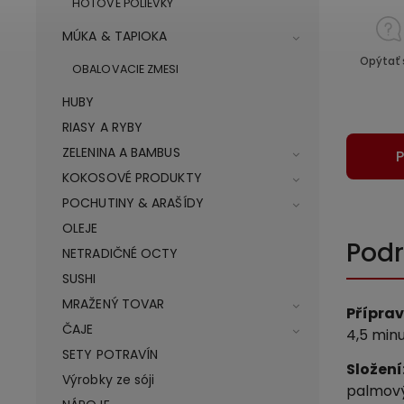
HOTOVÉ POLIEVKY
MÚKA & TAPIOKA
Opýtať 
OBALOVACIE ZMESI
HUBY
RIASY A RYBY
ZELENINA A BAMBUS
P
KOKOSOVÉ PRODUKTY
POCHUTINY & ARAŠÍDY
OLEJE
Podr
NETRADIČNÉ OCTY
SUSHI
MRAŽENÝ TOVAR
Přípra
ČAJE
4,5 min
SETY POTRAVÍN
Složení
Výrobky ze sóji
palmový o