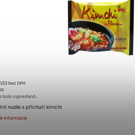
1,53 bez DPH
az
a bola vypredaná…
tní nudle s příchutí kimchi.
né informácie