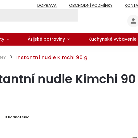
DOPRAVA
OBCHODNÍ PODMÍNKY
KONTA
ty
Ázijské potraviny
Kuchynské vybavenie
ÓNY
Instantní nudle Kimchi 90 g
/
tantní nudle Kimchi 90
3 hodnotenia