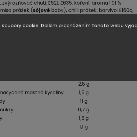
, zvýrazňovač chuti: E621, E635, koření, aroma 1,01 %
, miso prášek (
sójové
boby), chilli prášek, barvivo: E160c,
160a, regulátor kyselosti: E500, E501, E451, krémový
(glukózový sirup, hydrogenovaný palmový
 soubory cookie. Dalším procházením tohoto webu vyjad
éčný
protein), kyselina citronová, zahušťovadlo: E466,
mouka, protispékavá látka: E551
rodukt může obsahovat stopy vajec, korýšů, ryb a
vé údaje na 100 g výrobku
316 kJ/ 75 kcal
2,8 g
nasycené mastné kyseliny
1,5 g
dy
11 g
 cukry
0,7 g
ny
1,5 g
1,1 g