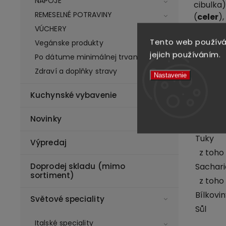
NÁPOJE
cibulka)
REMESELNÉ POTRAVINY
(
celer
)
E150a, E
VÚCHERY
prášek 
Tento web používá
Vegánske produkty
olej,
ml
jejich používáním.
Po dátume minimálnej trvanlivosti
rýžová 
Zdraví a doplňky stravy
Nastavenie
Tento p
sezamu.
Kuchynské vybavenie
Výživo
Novinky
Energie
Tuky
Výpredaj
z toho 
Sachari
Doprodej skladu (mimo
sortiment)
z toho
Bílkovi
Světové speciality
Sůl
Italské speciality