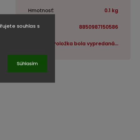
Hmotnosť
:
0.1 kg
řujete souhlas s
EAN
:
8850987150586
Položka bola vypredaná…
Súhlasím