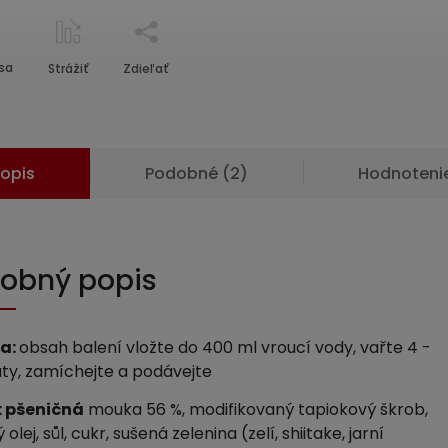
sa
Strážiť
Zdieľať
opis
Podobné (2)
Hodnotenie
obný popis
va:
obsah balení vložte do 400 ml vroucí vody, vařte 4 -
uty, zamíchejte a podávejte
: pšeničná
mouka 56 %, modifikovaný tapiokový škrob,
lej, sůl, cukr, sušená zelenina (zelí, shiitake, jarní