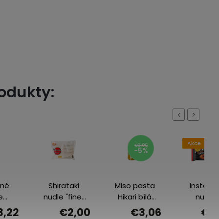
rodukty:
Previous
Next
Akce
€3,06
-5%
ěné
Shirataki
Miso pasta
Instantn
e
nudle "fine"
Hikari bílá
nudle
lli
(úzké nudle)
400 g
Volcan
3,22
€2,00
€3,06
€2