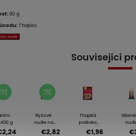
st:
90 g
ůvodu:
Thajsko
trast mode
Související p
€2,24
€2,82
-7%
-7%
antní
Rýžové
Thajská
Sklen
 400 g
nudle na
polévka
nudl
smažení 250
Tom Yum
Vermice
€2,24
€2,82
€1,96
€