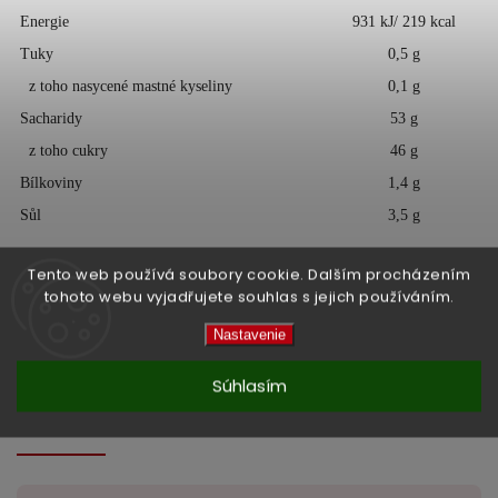
Energie
931 kJ/ 219 kcal
Tuky
0,5 g
z toho nasycené mastné kyseliny
0,1 g
Sacharidy
53 g
z toho cukry
46 g
Bílkoviny
1,4 g
Sůl
3,5 g
Tento web používá soubory cookie. Dalším procházením
tohoto webu vyjadřujete souhlas s jejich používáním.
Objem:
725 ml
Nastavenie
Země původu:
Thajsko
Súhlasím
Dodatočné parametre