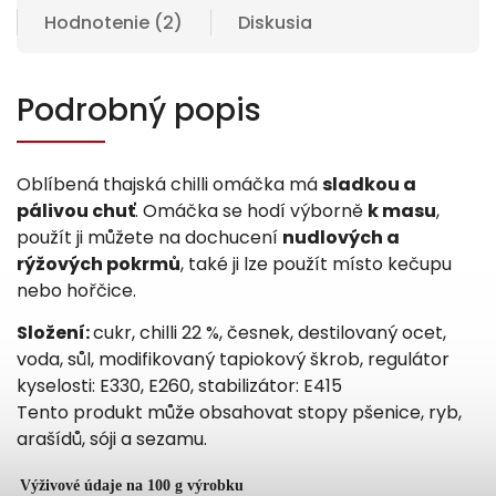
Hodnotenie (2)
Diskusia
Podrobný popis
Oblíbená thajská chilli omáčka má
sladkou a
pálivou chuť
.
Omáčka se hodí výborně
k masu
,
použít ji můžete na dochucení
nudlových a
rýžových pokrmů
, také ji lze použít místo kečupu
nebo hořčice.
Složení:
cukr, chilli 22 %, česnek, destilovaný ocet,
voda, sůl, modifikovaný tapiokový škrob, regulátor
kyselosti: E330, E260, stabilizátor: E415
Tento produkt může obsahovat stopy pšenice, ryb,
arašídů, sóji a sezamu.
Výživové údaje na 100 g výrobku