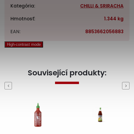
Kategória
:
CHILLI & SRIRACHA
Hmotnosť
:
1.344 kg
EAN
:
8853662056883
High-contrast mode
Související produkty:
Previous
Next