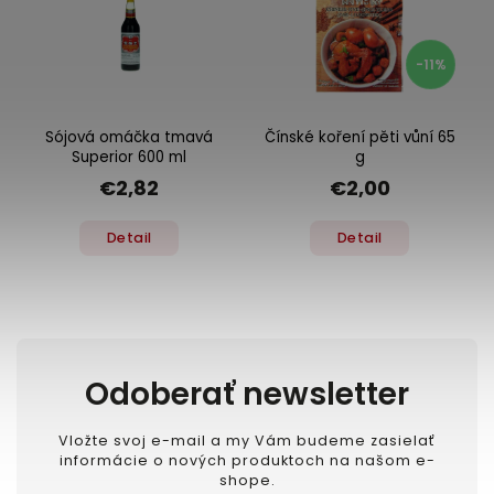
-11%
Sójová omáčka tmavá
Čínské koření pěti vůní 65
Superior 600 ml
g
€2,82
€2,00
Detail
Detail
Odoberať newsletter
Vložte svoj e-mail a my Vám budeme zasielať
informácie o nových produktoch na našom e-
shope.