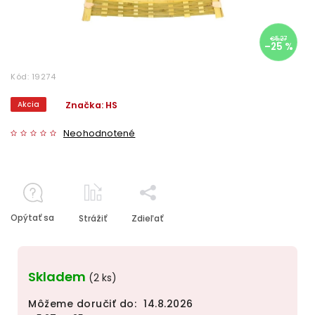
€5,27
–25 %
Kód:
19274
Akcia
Značka:
HS
Neohodnotené
Opýtať sa
Strážiť
Zdieľať
Skladem
(2 ks)
Môžeme doručiť do:
14.8.2026