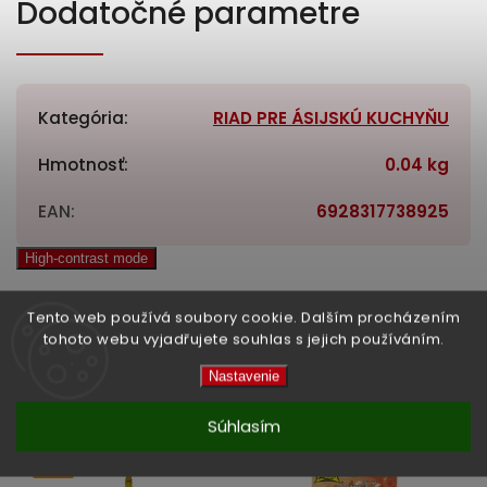
Dodatočné parametre
Kategória
:
RIAD PRE ÁSIJSKÚ KUCHYŇU
Hmotnosť
:
0.04 kg
EAN
:
6928317738925
High-contrast mode
Tento web používá soubory cookie. Dalším procházením
tohoto webu vyjadřujete souhlas s jejich používáním.
Související produkty:
Nastavenie
Previous
Next
Súhlasím
Tip