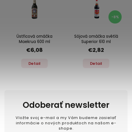
-8%
Ústřicová omáčka
Sójová omáčka světlá
Maekrua 600 ml
Superior 610 ml
€6,08
€2,82
Detail
Detail
Odoberať newsletter
Vložte svoj e-mail a my Vám budeme zasielať
informácie o nových produktoch na našom e-
shope.