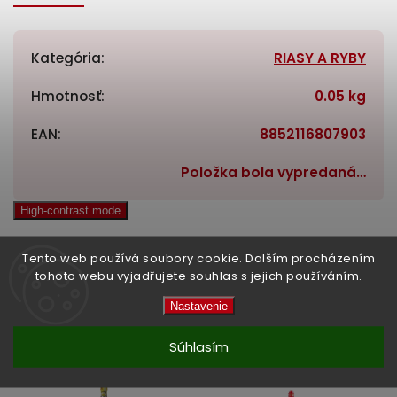
Kategória
:
RIASY A RYBY
Hmotnosť
:
0.05 kg
EAN
:
8852116807903
Položka bola vypredaná…
High-contrast mode
Tento web používá soubory cookie. Dalším procházením
tohoto webu vyjadřujete souhlas s jejich používáním.
Související produkty:
Nastavenie
Previous
Next
Súhlasím