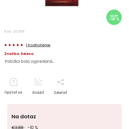
€3,88
–10 %
Kód:
20288
1 hodnotenie
Značka:
Seleco
Položka bola vypredaná…
Opýtať sa
Strážiť
Zdieľať
Na dotaz
€3,88
–10 %