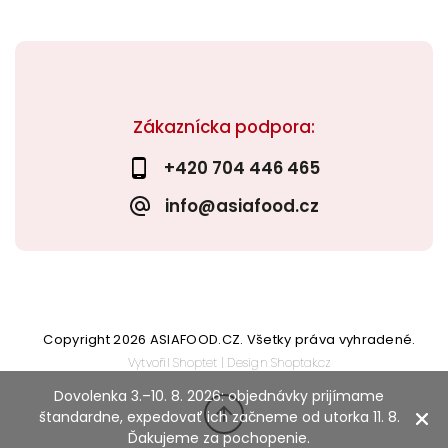
Zákaznícka podpora:
+420 704 446 465
info@asiafood.cz
Copyright 2026
ASIAFOOD.CZ
. Všetky práva vyhradené.
Vytvořil
Shoptet
| Design
Shoptak.cz
Dovolenka 3.–10. 8. 2026: objednávky prijímame
štandardne, expedovať ich začneme od utorka 11. 8.
Ďakujeme za pochopenie.