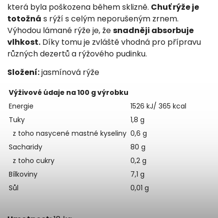
která byla poškozena během sklizně.
Chuť rýže je
totožná
s rýží s celým neporušeným zrnem.
Výhodou lámané rýže je, že
snadněji absorbuje
vlhkost.
Díky tomu je zvláště vhodná pro přípravu
různých dezertů a rýžového pudinku.
Složení:
jasmínová rýže
Výživové údaje na 100 g výrobku
Energie
1526 kJ/ 365 kcal
Tuky
1,8 g
z toho nasycené mastné kyseliny
0,6 g
Sacharidy
80 g
z toho cukry
0,2 g
Bílkoviny
7,1 g
Sůl
0,01 g