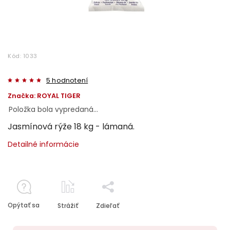
Kód:
1033
5 hodnotení
Značka:
ROYAL TIGER
Položka bola vypredaná…
Jasmínová rýže 18 kg - lámaná.
Detailné informácie
Opýtať sa
Strážiť
Zdieľať