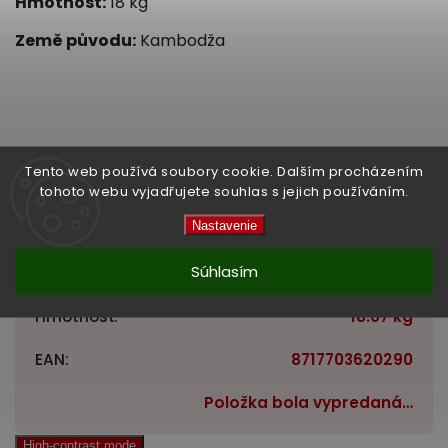
Hmotnost:
18 kg
Země původu:
Kambodža
Dodatočné parametre
Tento web používá soubory cookie. Dalším procházením
tohoto webu vyjadřujete souhlas s jejich používáním.
Nastavenie
Súhlasím
Kategória
:
RYŽA
Hmotnosť
:
18.07 kg
EAN
:
8717703620290
Položka bola vypredaná…
High-contrast mode