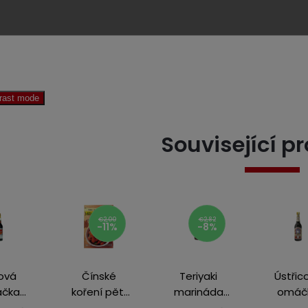
trast mode
Související p
€2,00
€2,82
-11%
-8%
ová
Čínské
Teriyaki
Ústřic
čka
koření pěti
marináda
omáč
avá
vůní 65 g
300 ml
Maekrua