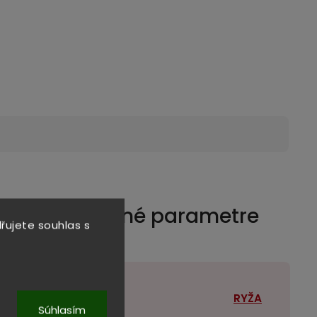
Dodatočné parametre
řujete souhlas s
Kategória
:
RYŽA
Súhlasím