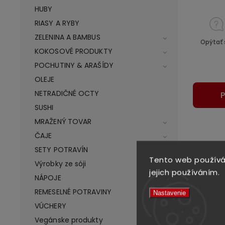
HUBY
RIASY A RYBY
ZELENINA A BAMBUS
Opýtať 
KOKOSOVÉ PRODUKTY
POCHUTINY & ARAŠÍDY
OLEJE
NETRADIČNÉ OCTY
P
SUSHI
MRAŽENÝ TOVAR
ČAJE
Podr
SETY POTRAVÍN
Tento web používá
Výrobky ze sóji
jejich používáním.
NÁPOJE
Popis pr
REMESELNÉ POTRAVINY
Nastavenie
VÚCHERY
Vegánske produkty