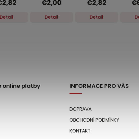
€2,82
€2,00
€2,82
€
or 600
ml
l
Detail
Detail
Detail
D
 online platby
INFORMACE PRO VÁS
DOPRAVA
OBCHODNÍ PODMÍNKY
KONTAKT