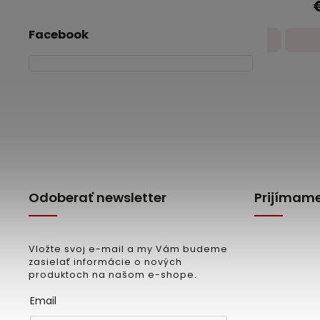
€5,67
Superi
m
Facebook
Detail
Odoberať newsletter
Prijímame
Vložte svoj e-mail a my Vám budeme
zasielať informácie o nových
produktoch na našom e-shope.
Email