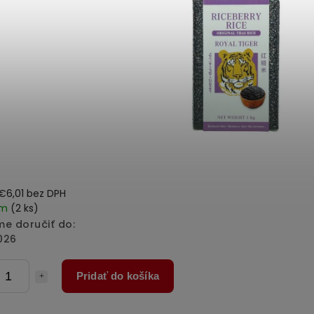
€6,01 bez DPH
em
(2 ks)
e doručiť do:
026
Pridať do košíka