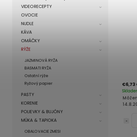
VIDEORECEPTY
OVOCIE
NUDLE
KÁVA
OMÁČKY
RÝŽE
JAZMINOVÁ RYŽA
BASMATI RYŽA
Ostatní rýže
Ryžový papier
€6,73
Sklad
PASTY
Môžem
KORENIE
14.8.2
POLIEVKY & BUJÓNY
MÚKA & TAPIOKA
OBALOVACIE ZMESI