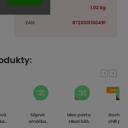
Hmotnosť
:
1.02 kg
EAN
:
8720301100491
rodukty:
Previous
Next
Akce
€2,82
€3,06
€10,41
-8%
-5%
-4%
ová
Sójová
Miso pasta
Gochuga
ka
omáčka
Hikari bílá
chilli prá
 600
světlá
400 g
500 g