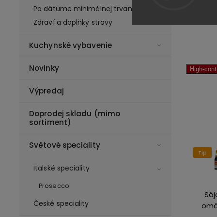
Po dátume minimálnej trvanlivosti
Zdraví a doplňky stravy
Kuchynské vybavenie
Novinky
High-con
Výpredaj
Doprodej skladu (mimo
sortiment)
Světové speciality
Tip
€5,67
-18%
Italské speciality
Prosecco
Chilli pasta
Sój
České speciality
Gochujang
omá
500g
tm