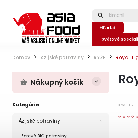
Hľadať
Světové speciali
Domov
Ázijské potraviny
RÝŽE
Royal Tig
/
/
/
Roy
Nákupný košík
Kategórie
Kód:
1112
Ázijské potraviny
Zdravé BIO potraviny