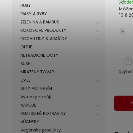
Sklad
HUBY
Môžem
RIASY A RYBY
13.8.2
ZELENINA A BAMBUS
KOKOSOVÉ PRODUKTY
POCHUTINY & ARAŠÍDY
OLEJE
NETRADIČNÉ OCTY
SUSHI
MRAŽENÝ TOVAR
Opýtať 
ČAJE
SETY POTRAVÍN
Výrobky ze sóji
P
NÁPOJE
REMESELNÉ POTRAVINY
VÚCHERY
Vegánske produkty