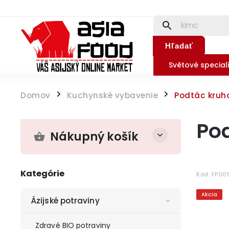
Hľadať
Světové speciali
Domov
Kuchynské vybavenie
Podtác kruh
/
/
Po
Nákupný košík
Kategórie
Kód:
FP00
Akcia
Ázijské potraviny
Zdravé BIO potraviny