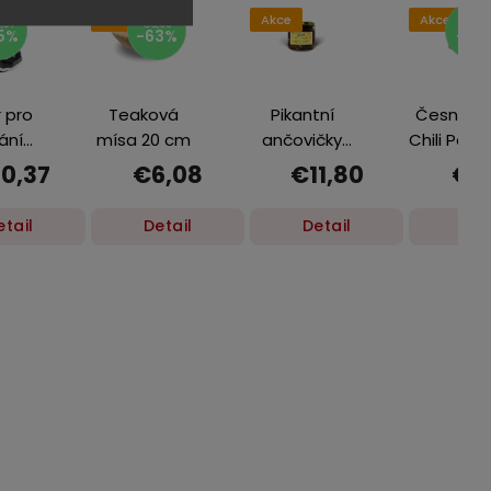
Akce
Akce
Akce
,37
€6,08
€5,67
5%
-63%
-13
r pro
Teaková
Pikantní
Česneko
ání
mísa 20 cm
ančovičky
Chili Papri
ic
250 g
pro Ph
0,37
€6,08
€11,80
€5
polévky 1
etail
Detail
Detail
Det