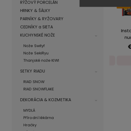
RÝŽOVÝ PORCELÁN
Akce
Akce
€1,02
-58%
HRNKY & ŠÁLKY
PARNÍKY & RYŽOVARY
CEDNÍKY a SIETA
Prostírání
Inst
KUCHYNSKÉ NOŽE
proutěné,
nu
rozměr
Vol
€1,02
Nože Swityf
45x30 cm
páli
Nože SekiRyu
pikant
Detail
Thanjské nože KIWI
14
SETKY RIADU
RIAD SNOW
RIAD SNOWFLAKE
DEKORÁCIA & KOZMETIKA
MYDLÁ
Přírodní lékárna
Hračky