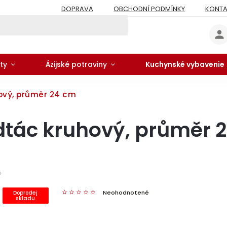
DOPRAVA
OBCHODNÍ PODMÍNKY
KONTA
ty
Ázijské potraviny
Kuchynské vybavenie
ový, průměr 24 cm
dtác kruhový, průměr 
5
Neohodnotené
Doprodej
skladu