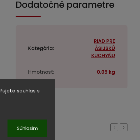
Dodatočné parametre
RIAD PRE
Kategória
:
ÁSIJSKÚ
KUCHYŇU
Hmotnosť
:
0.05 kg
řujete souhlas s
rodukty:
Súhlasím
Previous
Next