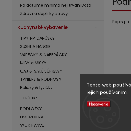
Podr
Po dátume minimálnej trvanlivosti
Zdraví a doplňky stravy
Popis pr
Kuchynské vybavenie
TIPY NA DARČEKY
SUSHI A HANGIRI
VAREČKY & NABERÁČKY
MISY a MISKY
ČAJ & SAKÉ SÚPRAVY
TANIERE & PODNOSY
Tento web používá
High-con
Paličky & lyžičky
jejich používáním.
PRÚTIKA
Nastavenie
PODLOŽKY
HMOŽDIERA
WOK PÁNVE