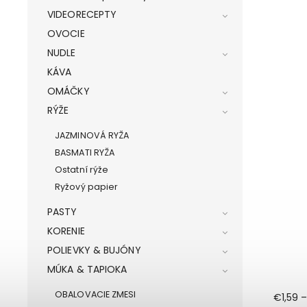
VIDEORECEPTY
OVOCIE
NUDLE
KÁVA
OMÁČKY
RÝŽE
JAZMINOVÁ RYŽA
BASMATI RYŽA
Ostatní rýže
Ryžový papier
PASTY
KORENIE
POLIEVKY & BUJÓNY
MÚKA & TAPIOKA
OBALOVACIE ZMESI
€1,59
–