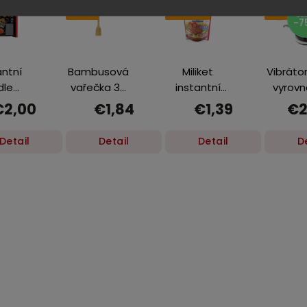
Akce
Novinka
Akce
€20
-7
antní
Bambusová
Miliket
Vibráto
dle
vařečka 30
instantní
vyrovn
cano
cm
nudle v
dlažd
€2,00
€1,84
€1,39
€2
vé a
kelímku
ní kuře
Hovězí
Detail
Detail
Detail
D
0 g
maso 65 g