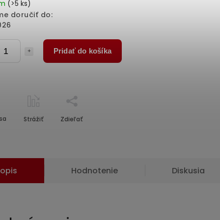
em
(>5 ks)
e doručiť do:
026
Pridať do košíka
sa
Strážiť
Zdieľať
opis
Hodnotenie
Diskusia