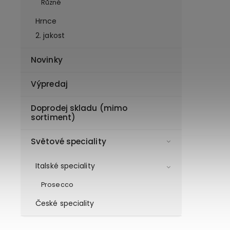
Různé
Hrnce
2. jakost
Novinky
Výpredaj
Doprodej skladu (mimo
sortiment)
Světové speciality
Italské speciality
Prosecco
České speciality