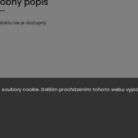
obný popis
oduktu nie je dostupný
 soubory cookie. Dalším procházením tohoto webu vyjad
trast mode
Související p