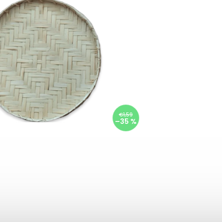
€1,59
–35 %