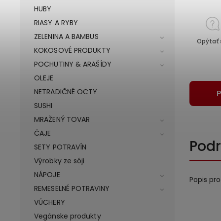
HUBY
RIASY A RYBY
ZELENINA A BAMBUS
Opýtať 
KOKOSOVÉ PRODUKTY
POCHUTINY & ARAŠÍDY
OLEJE
NETRADIČNÉ OCTY
P
SUSHI
MRAŽENÝ TOVAR
ČAJE
Podr
SETY POTRAVÍN
Výrobky ze sóji
NÁPOJE
Popis pr
REMESELNÉ POTRAVINY
VÚCHERY
Vegánske produkty