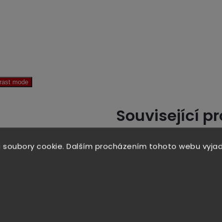
trast mode
Související p
 soubory cookie. Dalším procházením tohoto webu vyjad
Tip
€5,67
€2,00
€2
-18%
-11%
-
 pasta
Sójová
Čínské
Teriya
ujang
omáčka
koření pěti
marin