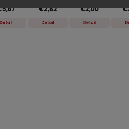
0g
tmavá
vůní 65 g
300 
€5,67
€2,82
€2,00
€
Superior 600
ml
Detail
Detail
Detail
D