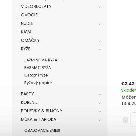
VIDEORECEPTY
OVOCIE
NUDLE
KÁVA
OMÁČKY
RÝŽE
JAZMINOVÁ RYŽA
BASMATI RYŽA
Ostatní rýže
Ryžový papier
€3,43
Sklad
PASTY
Môžem
KORENIE
13.8.2
POLIEVKY & BUJÓNY
MÚKA & TAPIOKA
OBALOVACIE ZMESI