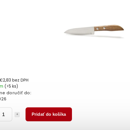
€2,83 bez DPH
em
(>5 ks)
e doručiť do:
026
Pridať do košíka