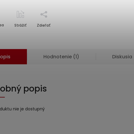
sa
Strážiť
Zdieľať
opis
Hodnotenie (1)
Diskusia
obný popis
oduktu nie je dostupný