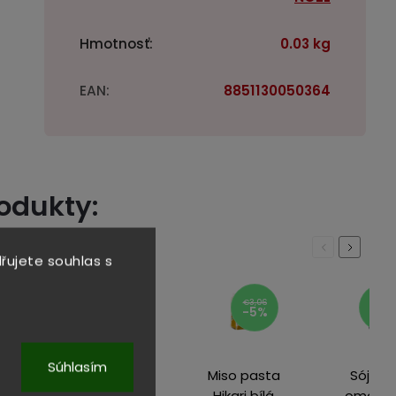
Hmotnosť
:
0.03 kg
EAN
:
8851130050364
rodukty:
Previous
Next
řujete souhlas s
,82
€3,06
€2,82
8%
-5%
-8%
Súhlasím
ki
Ústřicová
Miso pasta
Sójová
áda
omáčka
Hikari bílá
omáčk