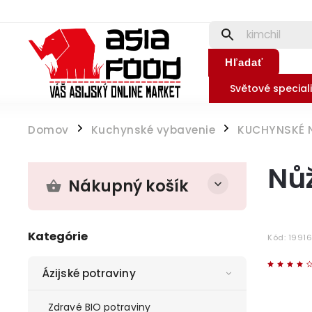
Hľadať
Světové speciali
Domov
Kuchynské vybavenie
KUCHYNSKÉ 
/
/
Nů
Nákupný košík
Kategórie
Kód:
19916
Ázijské potraviny
Zdravé BIO potraviny