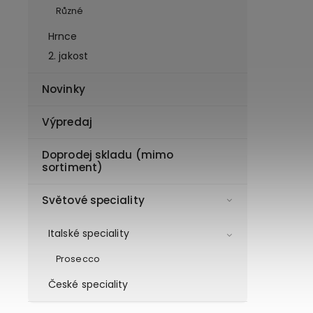
Různé
Hrnce
2. jakost
Novinky
Výpredaj
Doprodej skladu (mimo
sortiment)
Světové speciality
Italské speciality
Prosecco
České speciality