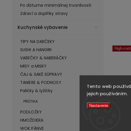
Po dátume minimálnej trvanlivosti
Zdraví a doplňky stravy
Kuchynské vybavenie
TIPY NA DARČEKY
High-con
SUSHI A HANGIRI
VAREČKY & NABERÁČKY
MISY a MISKY
ČAJ & SAKÉ SÚPRAVY
TANIERE & PODNOSY
Tento web používá
Paličky & lyžičky
jejich používáním.
PRÚTIKA
Nastavenie
PODLOŽKY
HMOŽDIERA
Chilli
WOK PÁNVE
Goch