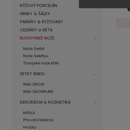
RÝŽOVÝ PORCELÁN
50
HRNKY & ŠÁLKY
PARNÍKY & RYŽOVARY
CEDNÍKY a SIETA
KUCHYNSKÉ NOŽE
Nože Swityf
Nože SekiRyu
Thanjské nože KIWI
SETKY RIADU
RIAD SNOW
RIAD SNOWFLAKE
DEKORÁCIA & KOZMETIKA
MYDLÁ
Přírodní lékárna
Hračky