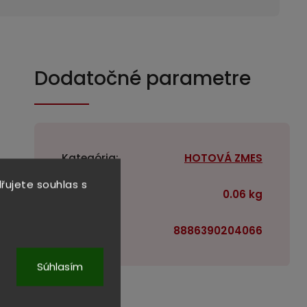
Dodatočné parametre
Kategória
:
HOTOVÁ ZMES
řujete souhlas s
Hmotnosť
:
0.06 kg
EAN
:
8886390204066
Súhlasím