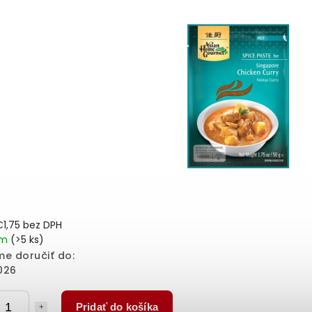
€1,75 bez DPH
em
(>5 ks)
e doručiť do:
026
Pridať do košíka