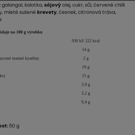
:
galangal, šalotka,
sójový
olej, cukr, sůl, červené chilli
y, mleté sušené
krevety
, česnek, citronová tráva,
a
údaje na 100 g výrobku
930 kJ/ 222 kcal
14 g
sycené mastné kyseliny
2 g
19 g
kry
15 g
3,9 g
3,2 g
9,4 g
st:
50 g