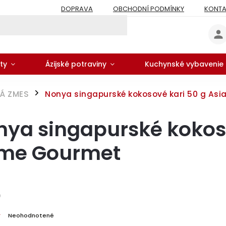
DOPRAVA
OBCHODNÍ PODMÍNKY
KONTA
ty
Ázijské potraviny
Kuchynské vybavenie
Á ZMES
Nonya singapurské kokosové kari 50 g As
/
ya singapurské kokoso
me Gourmet
0
Neohodnotené