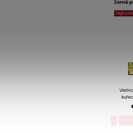
Země p
High-con
Laksa
Vietn
kokosové
kuřec
kari pasta
pasta
€2,00
60 g Asian
Home
Detail
Gourmet