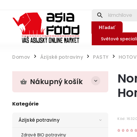
Hľadať
Světové speciali
Domov
Ázijské potraviny
PASTY
HOTOV
/
/
/
Non
Nákupný košík
Ho
Kategórie
Kód:
1632
Ázijské potraviny
Zdravé BIO potraviny