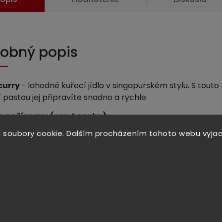
obný popis
curry
- lahodné kuřecí jídlo v singapurském stylu. S touto
 pastou jej připravíte snadno a rychle.
a přípravu (pro 4 osoby):
í kořenící pasty, 350 g kuřecího masa nakrájeného na
 soubory cookie. Dalším procházením tohoto webu vyjad
sky, 2 brambory nakrájené na kostky, 2 lžíce rostlinného
440 ml kokosového mléka
 zahřejte olej, přidejte kořenící pastu a smažte ji 0,5
 Přidejte maso a brambory a za stálého míchání vše
 minuty. Přidejte kokosové mléko a přivedťe k varu.
teplotu a nechte 20 minut vařit nebo dokud nejsou maso a
y hotové. Podávejte horké s rýží nebo chlebem.