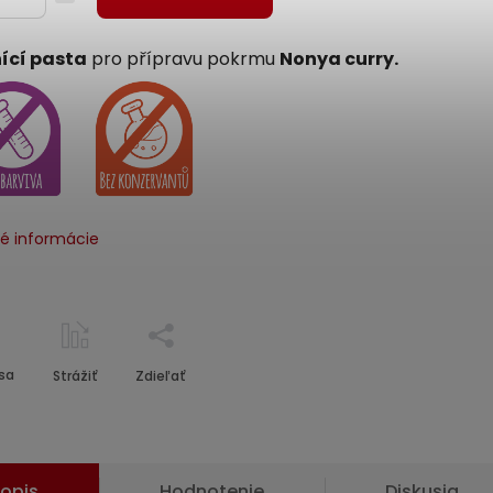
ící pasta
pro přípravu pokrmu
Nonya curry.
né informácie
sa
Strážiť
Zdieľať
opis
Hodnotenie
Diskusia