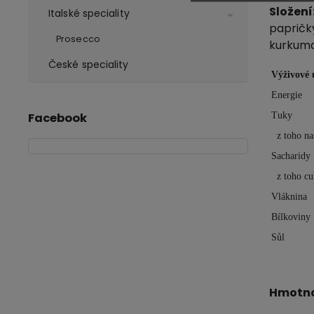
Složení
Italské speciality
papričk
Prosecco
kurkum
České speciality
Výživové 
Energie
Tuky
Facebook
z toho na
Sacharidy
z toho cu
Vláknina
Bílkoviny
Sůl
Hmotno