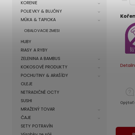
KORENIE
POLIEVKY & BUJÓNY
Kořen
MÚKA & TAPIOKA
OBALOVACIE ZMESI
HUBY
RIASY A RYBY
ZELENINA A BAMBUS
Detail
KOKOSOVÉ PRODUKTY
POCHUTINY & ARAŠÍDY
OLEJE
NETRADIČNÉ OCTY
SUSHI
Opýtať 
MRAŽENÝ TOVAR
ČAJE
SETY POTRAVÍN
P
Výrobky ze sóji