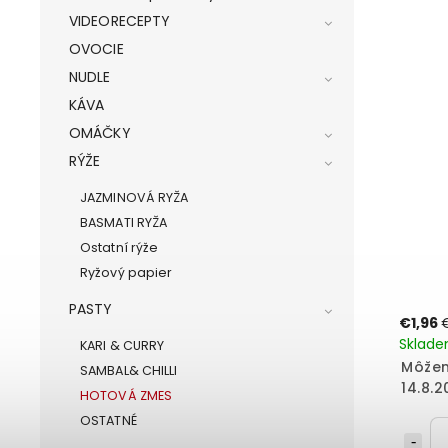
VIDEORECEPTY
OVOCIE
NUDLE
KÁVA
OMÁČKY
RÝŽE
JAZMINOVÁ RYŽA
BASMATI RYŽA
Ostatní rýže
Ryžový papier
PASTY
€1,96
Sklad
KARI & CURRY
Môžem
SAMBAL& CHILLI
14.8.2
HOTOVÁ ZMES
OSTATNÉ