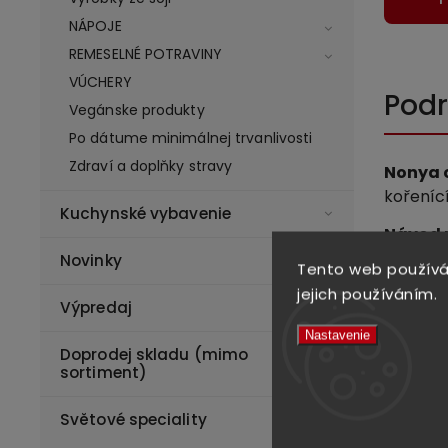
NÁPOJE
REMESELNÉ POTRAVINY
VÚCHERY
Podr
Vegánske produkty
Po dátume minimálnej trvanlivosti
Zdraví a doplňky stravy
Nonya 
kořenící
Kuchynské vybavenie
Návod n
1 balen
Novinky
Tento web používá
malé kou
jejich používáním.
oleje, 
Výpredaj
Na pánvi
Nastavenie
minuty.
Doprodej skladu (mimo
sortiment)
smažte 3
Snižte 
Světové speciality
brambor