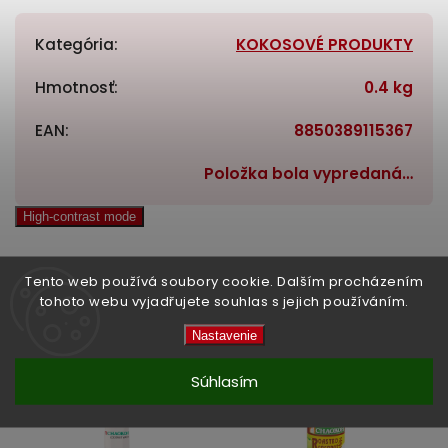
Kategória
:
KOKOSOVÉ PRODUKTY
Hmotnosť
:
0.4 kg
EAN
:
8850389115367
Položka bola vypredaná…
High-contrast mode
Tento web používá soubory cookie. Dalším procházením
tohoto webu vyjadřujete souhlas s jejich používáním.
Související produkty:
Nastavenie
Previous
Next
Súhlasím