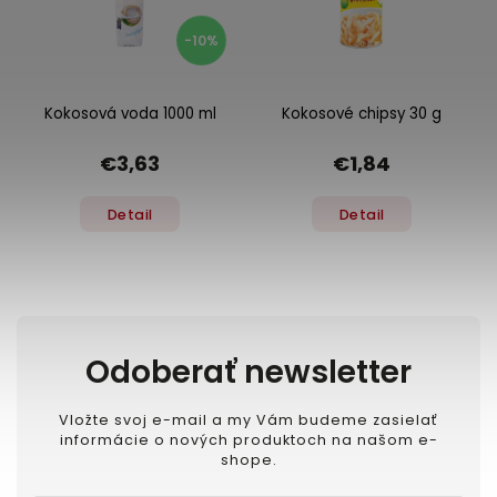
-10%
Kokosová voda 1000 ml
Kokosové chipsy 30 g
€3,63
€1,84
Detail
Detail
Odoberať newsletter
Vložte svoj e-mail a my Vám budeme zasielať
informácie o nových produktoch na našom e-
shope.