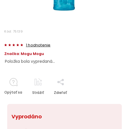
Kód:
75139
1 hodnotenie
Značka:
Mogu Mogu
Položka bola vypredaná…
Opýtať sa
Strážiť
Zdieľať
Vyprodáno