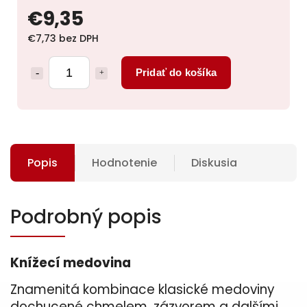
€9,35
€7,73 bez DPH
Pridať do košíka
Popis
Hodnotenie
Diskusia
Podrobný popis
Knížecí medovina
Znamenitá kombinace klasické medoviny
dochucené chmelem, zázvorem a dalšími