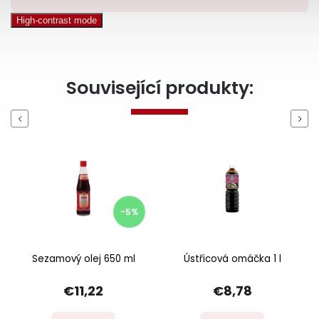
High-contrast mode
Související produkty:
Previous
Next
-5%
Sezamový olej 650 ml
Ústřicová omáčka 1 l
€11,22
€8,78