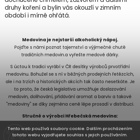
druhy koření a bylin vás okouzlí v zimním
období i mírně ohřátá.
Medovina je nejstarší alkoholický nápoj.
Pojďte s námi poznat tajemství a výjimečné chutě
tradičních medovin.a vyřešte medové dárky.
S úctou k tradici vyrábí v ČR desítky výrobců prvotřídní
medovinu. Bohužel se s ní v běžných prodejních řetězcích,
ale i na trzích a historických akcích tak často nesetkáte. Je
to proto, že česká legislativa umožňuje doslazování
medovin, dolihování, přidávání aromat a barviv a takové
"medoviny" se díky zejména ceně lépe prosadí v distribuci.
Stručně o výrobci Hřebečská medovina:
V oblasti hřebečských vrchů je včelaření rodinná tradice.
Tento web používá soubory cookie. Dalším procházením
tohoto webu vyjadřujete souhlas s jejich používáním.
Výroba medoviny tvoří hlavní část produkce rodinné firmy.