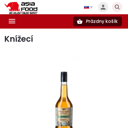
Prázdny košík
Hľadať
Knížecí