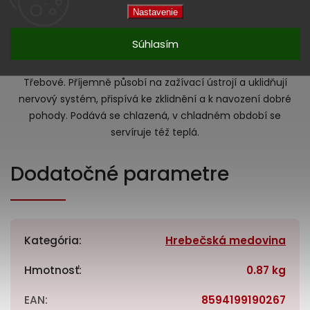
Nastavenie
Hřebečská medovina je čistě přírodní produkt vzniklý
kvašením kvalitního medu za účasti čisté kultury vinných
Súhlasím
kvasinek. Jejich vzácné chuti je dosaženo kvalitou medu,
který pochází z lesů hřebečského hřbetu v okolí Moravské
Třebové. Příjemně působí na zažívací ústrojí a uklidňují
nervový systém, přispívá ke zklidnění a k navození dobré
pohody. Podává se chlazená, v chladném období se
servíruje též teplá.
Dodatočné parametre
Kategória
:
Hrebečská medovina
Hmotnosť
:
0.87 kg
EAN
:
8594199190267