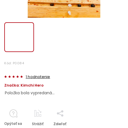
Kód:
P0084
1 hodnotenie
Značka:
Kimchi Hero
Položka bola vypredaná…
Opýtať sa
Strážiť
Zdieľať