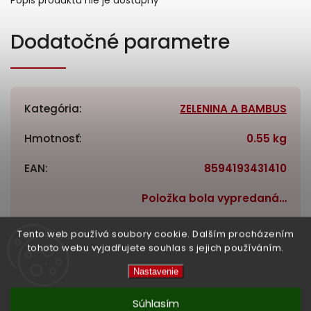
Dodatočné parametre
Kategória
:
ZELENINA A BAMBUS
Hmotnosť
:
0.55 kg
EAN
:
8594193431410
Položka bola vypredaná…
High-contrast mode
Tento web používá soubory cookie. Dalším procházením
tohoto webu vyjadřujete souhlas s jejich používáním.
Nastavenie
Související produkty:
Súhlasím