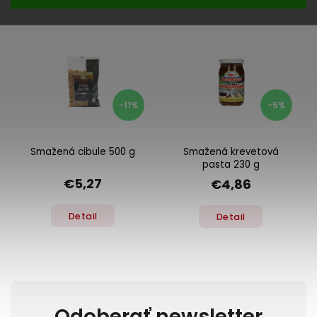
Previous
Next
-11%
-5%
Smažená cibule 500 g
Smažená krevetová
pasta 230 g
€5,27
€4,86
Detail
Detail
Odoberať newsletter