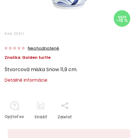
€4,04
–10 %
Kód:
20511
Neohodnotené
Značka:
Golden turtle
Štvorcová miska Snow 11,9 cm.
Detailné informácie
Opýtať sa
Strážiť
Zdieľať