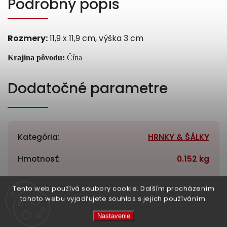
Podrobný popis
Rozmery:
11,9 x 11,9 cm, výška 3 cm
Krajina pôvodu: 
Čína
Dodatočné parametre
Kategória
:
HRNKY & ŠÁLKY
Hmotnosť
:
0.152 kg
EAN
:
6941851826033
Tento web používá soubory cookie. Dalším procházením
tohoto webu vyjadřujete souhlas s jejich používáním.
High-contrast mode
Nastavenie