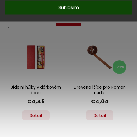
Súhlasím
Související produkty:
Previous
Next
-23%
Jídelní hůlky v dárkovém
Dřevěná lžíce pro Ramen
boxu
nudle
€4,45
€4,04
Detail
Detail